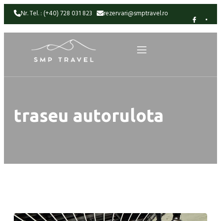
Nr. Tel. : (+40) 728 031 823
rezervari@smptravel.ro
traseu autorulota