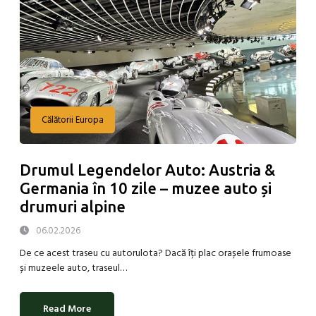
Călătorii Europa
Drumul Legendelor Auto: Austria &
Germania în 10 zile – muzee auto și
drumuri alpine
06.02.2026
De ce acest traseu cu autorulota? Dacă îți plac orașele frumoase
și muzeele auto, traseul…
Read More
about