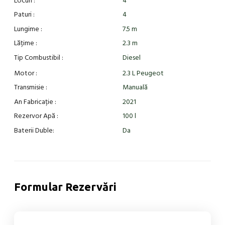
Locuri : 
4
Paturi : 
4
Lungime : 
7.5 m 
Lățime : 
2.3 m 
Tip Combustibil : 
Diesel
Motor :
2.3 L Peugeot
Transmisie :
Manuală
An Fabricație :
2021
Rezervor Apă :
100 l
Baterii Duble:
Da
Formular Rezervări