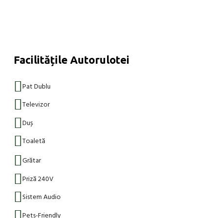
Facilitățile Autorulotei
Pat Dublu
Televizor
Duș
Toaletă
Grătar
Priză 240V 
Sistem Audio
Pets-Friendly