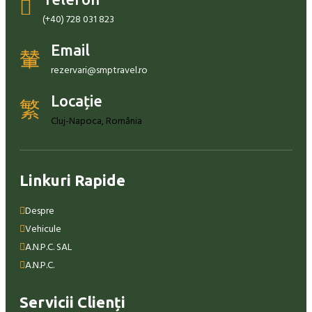
(+40) 728 031 823
Email
rezervari@smptravel.ro
Locație
Cluj-Napoca, România
Linkuri Rapide
Despre
Vehicule
A.N.P.C. SAL
A.N.P.C.
Servicii Clienți