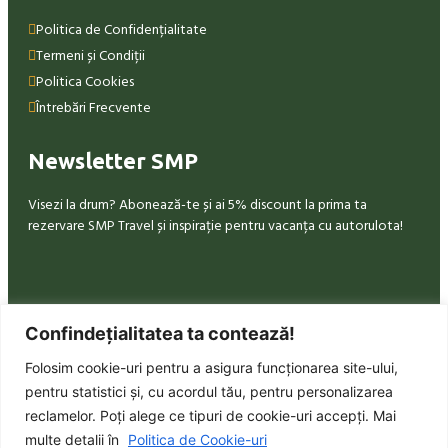
Politica de Confidențialitate
Termeni și Condiții
Politica Cookies
Întrebări Frecvente
Newsletter SMP
Visezi la drum? Abonează-te și ai 5% discount la prima ta
rezervare SMP Travel și inspirație pentru vacanța cu autorulota!
Confindețialitatea ta contează!
Cu SMP Travel pornești la drum în autorulote din Cluj, spre
România și Europa. Tu alegi traseul, noi oferim confortul și
Folosim cookie-uri pentru a asigura funcționarea site-ului,
libertatea.
pentru statistici și, cu acordul tău, pentru personalizarea
reclamelor. Poți alege ce tipuri de cookie-uri accepți. Mai
multe detalii în
Politica de Cookie-uri